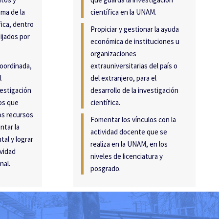
ma de la
científica en la UNAM.
fica, dentro
Propiciar y gestionar la ayuda
ijados por
económica de instituciones u
organizaciones
coordinada,
extrauniversitarias del país o
l
del extranjero, para el
estigación
desarrollo de la investigación
jos que
científica.
os recursos
Fomentar los vínculos con la
ntar la
actividad docente que se
al y lograr
realiza en la UNAM, en los
vidad
niveles de licenciatura y
nal.
posgrado.