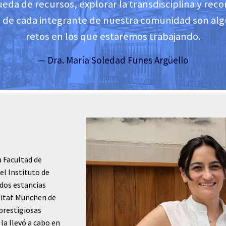
eda de recursos, explorar la transdisciplina y reco
s de cada integrante de nuestra comunidad son alg
retos en los que estaremos trabajando.
— Dra. María Soledad Funes Argüello
a Facultad de
el Instituto de
 dos estancias
sität München de
prestigiosas
la llevó a cabo en