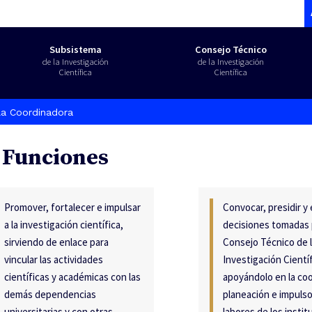
Subsistema
Consejo Técnico
de la Investigación
de la Investigación
Científica
Científica
la Coordinadora
Funciones
Promover, fortalecer e impulsar
Convocar, presidir y 
a la investigación científica,
decisiones tomadas 
sirviendo de enlace para
Consejo Técnico de 
vincular las actividades
Investigación Científ
científicas y académicas con las
apoyándolo en la coo
demás dependencias
planeación e impulso
universitarias y con otras
labores de los instit