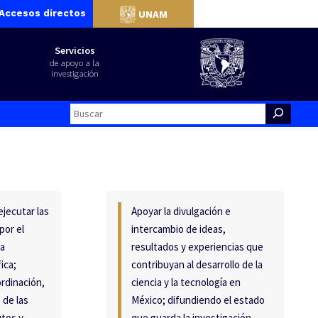
Accesos directos
UNAM
Servicios
de apoyo a la
investigación
Search
ejecutar las
Apoyar la divulgación e
por el
intercambio de ideas,
la
resultados y experiencias que
ica;
contribuyan al desarrollo de la
rdinación,
ciencia y la tecnología en
 de las
México; difundiendo el estado
utos y
que guarda la investigación