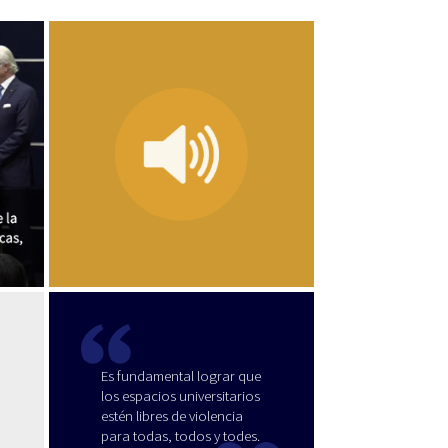
Es fundamental lograr que
los espacios universitarios
estén libres de violencia
para todas, todos y todes.