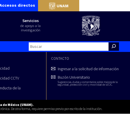
Accesos directos
UNAM
Servicios
de apoyo a la
investigación
Search
CONTACTO
acidad
Ingresar a la solicitud de información
Buzón Universitario
acidad CCTV
Sugerencias, dudas y comentarios sobre mejora de la
seguridad, protección civil y movilidad de la CIC.
nducta de la
a de México (UNAM).
rónica. De otra forma, requiere permiso previo por escrito de la institución.