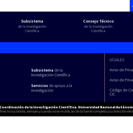
Subsistema
Consejo Técnico
de la Investigación
de la Investigación
Científica
Científica
LEGALES
Aviso de Priv
Subsistema
de la
Investigación Científica
Aviso de Priv
Servicios
de apoyo a la
Código de Co
investigación
CIC
 Coordinación de la Investigación Científica. Universidad Nacional Autónom
nes no lucrativos, siempre y cuando no se mutile, se cite la fuente completa y su dirección elect