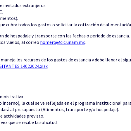
de invitados extranjeros
C.
imentos).
ue cubra todos los gastos o solicitar la cotización de alimentació
ión de hospedaje y transporte con las fechas o periodo de estancia.
los vuelos, al correo
homero@cic.unam.mx
.
 maneja los recursos de los gastos de estancia y debe llenar el sig
ITANTES 14022024.xlsx
ministrativa
nterno), la cual se ve reflejada en el programa institucional para
se dará al presupuesto (Alimentos, transporte y/o hospedaje).
e actividades previsto.
ez que se recibe la solicitud.