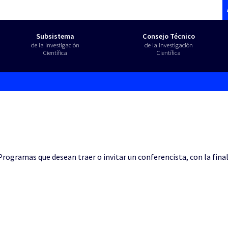
Subsistema
Consejo Técnico
de la Investigación
de la Investigación
Científica
Científica
Programas que desean traer o invitar un conferencista, con la fin